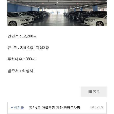
연면적 : 12,208㎡
규 모 : 지하1층, 지상2층
주차대수 : 380대
발주처 : 화성시
목록
24.12.09
이전글
독산2동 마을공원 지하 공영주차장