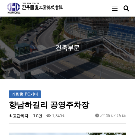
건축부문
개량형 PC거더
향남하길리 공영주차장
24-08-07 15:05
최고관리자
0건
1,340회