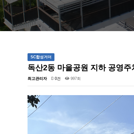
SC합성거더
독산2동 마을공원 지하 공영주
최고관리자
0건
997회