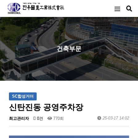
건축부문
SC합성거더
신탄진동 공영주차장
25-03-17 14:02
최고관리자
0건
770회