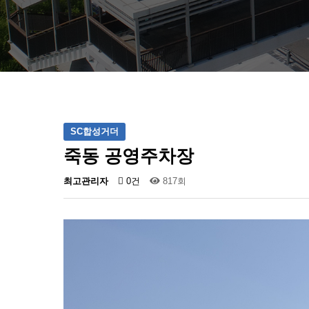
SC합성거더
죽동 공영주차장
최고관리자
0건
817회