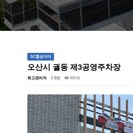
SC합성거더
오산시 궐동 제3공영주차장
최고관리자
0건
865회