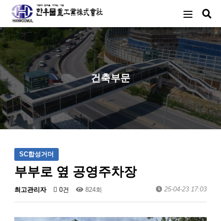
건축부문
SC합성거더
부부로 옆 공영주차장
25-04-23 17:03
최고관리자
0건
824회