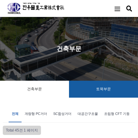
건축부문
건축부문
토목부문
1
전체
개량형 PC거더
SC합성거더
대공간구조물
조립형 CFT 기둥
Total 45건
1 페이지