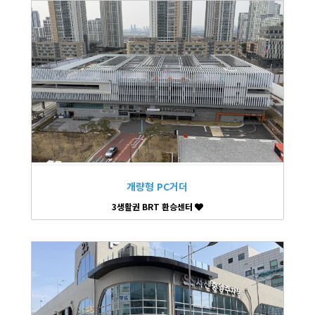
개량형 PC거더
3생활권 BRT 환승센터