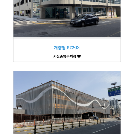
개량형 PC거더
서산중앙주차장