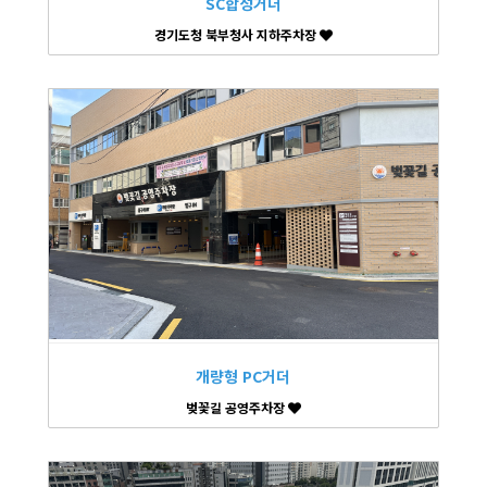
SC합성거더
경기도청 북부청사 지하주차장
개량형 PC거더
벚꽃길 공영주차장