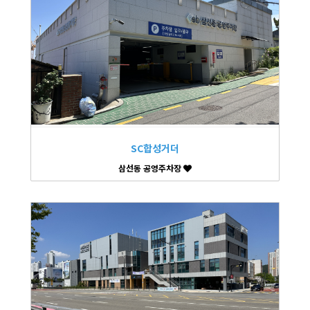
SC합성거더
삼선동 공영주차장