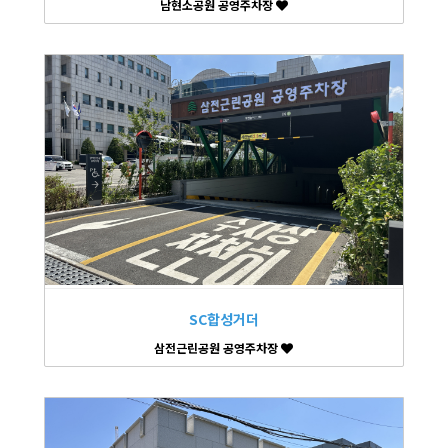
남현소공원 공영주차장
SC합성거더
삼전근린공원 공영주차장