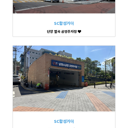
SC합성거더
단양 별곡 공영주차장
SC합성거더