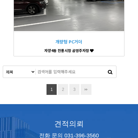
개량형 PC거더
자양4동 전통시장 공영주차장
1
2
3
견적의뢰
전화 문의 031-396-3560