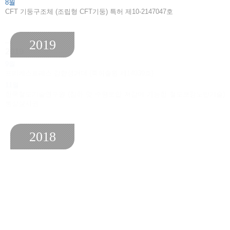
8.
CFT 기둥구조체 (조립형 CFT기둥) 특허 제10-2147047호
2019
2019
9.
프리케스트레스 강합성거더 (특허출원 제14039호)
11.
한국철도기술연구원 (침하 및 수평토압 저감이 가능한 철도보강노반기술)
통상실시권
2018