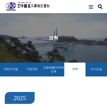
연혁
인증현황/지적재
대표인사말
기업개요
연혁
오시는길
산권
2025