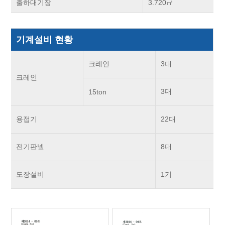
출하대기장
3.720㎡
기계설비 현황
크레인
3대
크레인
3대
15ton
용접기
22대
전기판넬
8대
도장설비
1기