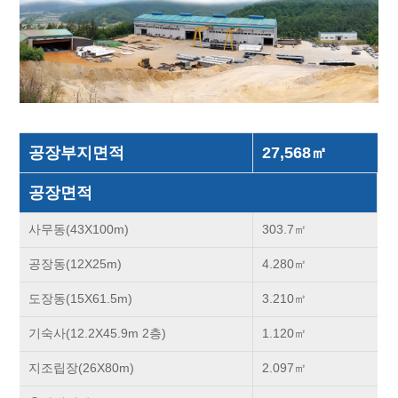
공장부지면적
27,568㎡
공장면적
사무동(43X100m)
303.7㎡
공장동(12X25m)
4.280㎡
도장동(15X61.5m)
3.210㎡
기숙사(12.2X45.9m 2층)
1.120㎡
지조립장(26X80m)
2.097㎡