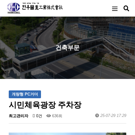
건축부문
개량형 PC거더
시민체육광장 주차장
25-07-29 17:29
최고관리자
0건
636회