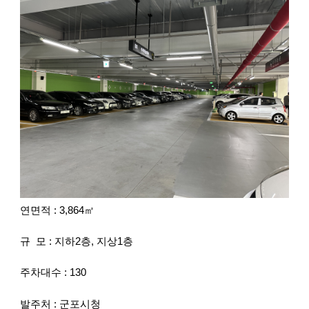
연면적 : 3,864㎡
규 모 : 지하2층, 지상1층
주차대수 : 130
발주처 : 군포시청