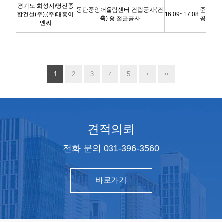
경기도 화성시/명진종
동탄중앙어울림센터 건립공사(건
준
합건설(주),(주)대흥이
16.09~17.08
축) 중 철골공사
공
엔씨
1
2
3
4
5
견적의뢰
전화 문의 031-396-3560
바로가기