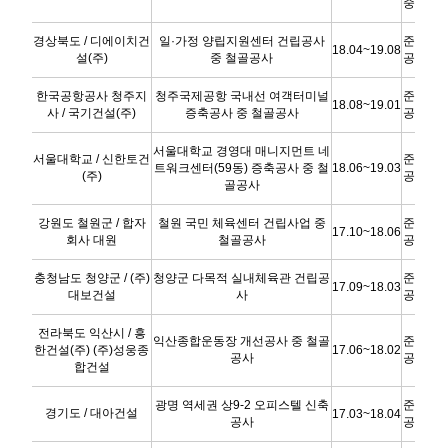
중
경상북도 / 디에이치건
일·가정 양립지원센터 건립공사
준
18.04~19.08
설(주)
중 철골공사
공
한국공항공사 청주지
청주국제공항 국내선 여객터미널
준
18.08~19.01
사 / 국기건설(주)
증축공사 중 철골공사
공
서울대학교 경영대 매니지먼트 네
서울대학교 / 신한토건
준
트워크센터(59동) 증축공사 중 철
18.06~19.03
(주)
공
골공사
강원도 철원군 / 합자
철원 국민 체육센터 건립사업 중
준
17.10~18.06
회사 대원
철골공사
공
충청남도 청양군 / (주)
청양군 다목적 실내체육관 건립공
준
17.09~18.03
대보건설
사
공
전라북도 익산시 / 흥
익산종합운동장 개선공사 중 철골
준
한건설(주) (주)성웅종
17.06~18.02
공사
공
합건설
광명 역세권 상9-2 오피스텔 신축
준
경기도 / 대아건설
17.03~18.04
공사
공