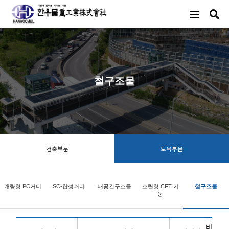
철구조물
건축부문
토목부문
개량형 PC거더
SC-합성거더
대공간구조물
조립형 CFT 기
철구조물
둥
비