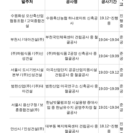
발주처
공사명
공사기간
고
수원화성 오산축산업
진
수원축산농협 하나로마트 신축공
19.12~진행
협동조합 / 고덕종합건
행
사
중
설
중
부천국민체육센터 건립공사 중 철
준
부천시 / 대아건설(주)
19.04~19.04
골공사
공
(주)하림식품 / (주)신
(주)하림식품 2공장 신축공사 중
준
19.04~19.09
성건설
철골공사
공
서울시 도시기반시설
마곡산업단지 공공산업지원시설
준
19.03~19.12
본부 / (주)신성건설
건립공사 중 철골공사
공
범한산업(주) / (주)대
범한산업 마곡연구소 신축공사 중
준
19.03~19.09
아건설
철골공사
공
한남빗물펌프장 시설용량 증대사
서울시 용산구청 / 보
준
업 중 한남유수지 공영주차장 철
19.01~19.04
훈종합건설(주)
공
골공사
진
대부동 복지체육센터 건립공사 중
18.12~진행
안산시 / 인성건설(주)
행
철골공사
중